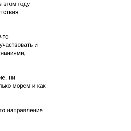
в этом году
утствия
что
участвовать и
знаниями,
ие, ни
лько морем и как
это направление