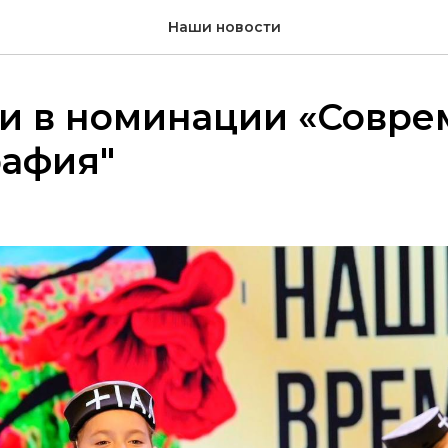
Наши новости
ри в номинации «Совре
рафия"