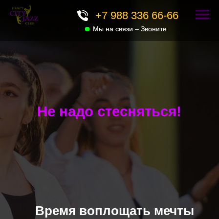
+7 988 336 66-66
+7 988 336 66-66
Мы на связи – Звоните
Мы на связи – Звоните
Не надо стесняться!
Время воплощать мечты