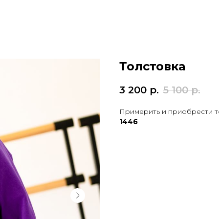
Толстовка
3 200
р.
5 100
р.
Примерить и приобрести т
144б